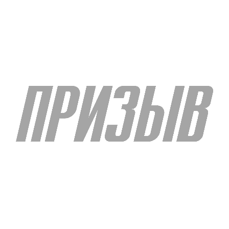
Книга памяти
Готово приложение к «Книге Памяти. Домодедовцы в
Великой Победе»
22 января 2026 | 16:00
Жители нашего округа приходили в Совет ветеранов войны,
труда, Вооружённых ...
0
< 1 мин
Подробнее
Еще по теме
6 августа 2026 | 18:00
В округе обновляются подъездные пути к контейнерным
площадкам
Асфальтобетонное покрытие появилось у площадок в с.
Никитское, у кладбища в д. Введенское (две площадки), в ...
0
< 1 мин