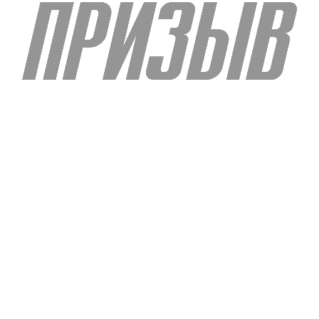
площадкам
Асфальтобетонное покрытие появилось у площадок в с.
Никитское, у кладбища в д. Введенское (две площадки), в ...
0
< 1 мин
Подробнее
6 августа 2026 | 16:36
Подготовка книги
Для внесения информации о героях в книгу «Домодедовцы в
локальных войнах и вооружённых конфликтах» необходимо
...
0
1 мин
Подробнее
5 августа 2026 | 10:50
Плановые отключения электричества в Домодедове на 6
августа