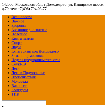
142000, Московская обл., г.Домодедово, ул. Каширское шоссе,
д.70, тел: +7(496) 794-03-77
Все новости
Важное
Здоровье
Активное долголетие
Полезное
Книга памяти
Спорт
Люди
Культурный код Домодедово
Зима в подмосковье
Неделя предпринимательства
Covid-19
Дети
Лето в Подмосковье
Происшествия
Молодежь
Вакансии
Конкурсы
ТИК