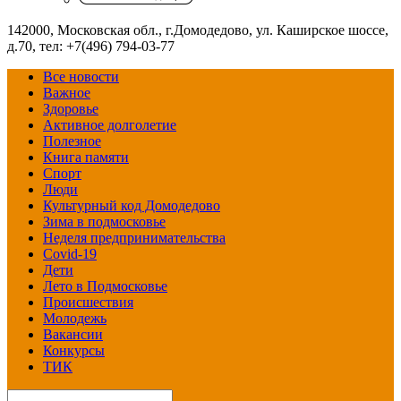
142000, Московская обл., г.Домодедово, ул. Каширское шоссе,
д.70, тел: +7(496) 794-03-77
Все новости
Важное
Здоровье
Активное долголетие
Полезное
Книга памяти
Спорт
Люди
Культурный код Домодедово
Зима в подмосковье
Неделя предпринимательства
Covid-19
Дети
Лето в Подмосковье
Происшествия
Молодежь
Вакансии
Конкурсы
ТИК