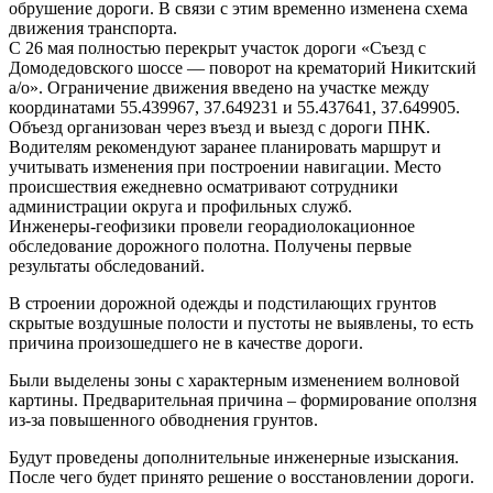
обрушение дороги. В связи с этим временно изменена схема
движения транспорта.
С 26 мая полностью перекрыт участок дороги «Съезд с
Домодедовского шоссе — поворот на крематорий Никитский
а/о». Ограничение движения введено на участке между
координатами 55.439967, 37.649231 и 55.437641, 37.649905.
Объезд организован через въезд и выезд с дороги ПНК.
Водителям рекомендуют заранее планировать маршрут и
учитывать изменения при построении навигации. Место
происшествия ежедневно осматривают сотрудники
администрации округа и профильных служб.
Инженеры-геофизики провели георадиолокационное
обследование дорожного полотна. Получены первые
результаты обследований.
В строении дорожной одежды и подстилающих грунтов
скрытые воздушные полости и пустоты не выявлены, то есть
причина произошедшего не в качестве дороги.
Были выделены зоны с характерным изменением волновой
картины. Предварительная причина – формирование оползня
из-за повышенного обводнения грунтов.
Будут проведены дополнительные инженерные изыскания.
После чего будет принято решение о восстановлении дороги.