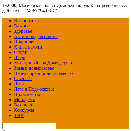
142000, Московская обл., г.Домодедово, ул. Каширское шоссе,
д.70, тел: +7(496) 794-03-77
Все новости
Важное
Здоровье
Активное долголетие
Полезное
Книга памяти
Спорт
Люди
Культурный код Домодедово
Зима в подмосковье
Неделя предпринимательства
Covid-19
Дети
Лето в Подмосковье
Происшествия
Молодежь
Вакансии
Конкурсы
ТИК