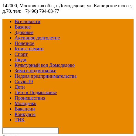
142000, Московская обл., г.Домодедово, ул. Каширское шоссе,
д.70, тел: +7(496) 794-03-77
Все новости
Важное
Здоровье
Активное долголетие
Полезное
Книга памяти
Спорт
Люди
Культурный код Домодедово
Зима в подмосковье
Неделя предпринимательства
Covid-19
Дети
Лето в Подмосковье
Происшествия
Молодежь
Вакансии
Конкурсы
ТИК