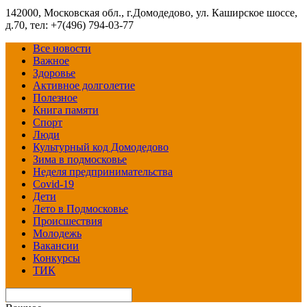
142000, Московская обл., г.Домодедово, ул. Каширское шоссе,
д.70, тел: +7(496) 794-03-77
Все новости
Важное
Здоровье
Активное долголетие
Полезное
Книга памяти
Спорт
Люди
Культурный код Домодедово
Зима в подмосковье
Неделя предпринимательства
Covid-19
Дети
Лето в Подмосковье
Происшествия
Молодежь
Вакансии
Конкурсы
ТИК