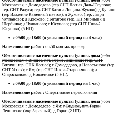
Обесточиваемые населенные пункты (улицы, дома )
обл
Московская, г Домодедово (тер СНТ Лесная Даль-Юсупово;
тер. СНТ Радуга; тер. СНТ Батина Лощина-Жуково); д Кучино
(тер Владение Каменный цветок); д Жуково; (тер. Лагри-
Чулпаново); д Крюково; с Битягово (тер. КП Мирный); д
Щербинка; д Чулпаново; с Юсупово; (тер СНТ Нива-2
Юсупово) (5 НП).
с 09:00 до 18:00 (в указанный период на 4 часа)
Наименование работ :
оп.50 монтаж провода
Обесточиваемые населенные пункты (улицы, дома )
обл
Московская, г Видное, пгт. Горки Ленинские (тер. СНТ
Вятичи; тер. СПК Лесное);
г Домодедово, д Новосъяново (тер.
СНТ Успех); с Ям; (тер СНТ Искра-Старосьяново); д
Старосъяново; д Новленское (5 НП).
с 09:00 до 18:00 (в указанный период на 1 час)
Наименование работ :
Оперативные переключения
Обесточиваемые населенные пункты (улицы, дома )
обл
Московская, г Домодедово, с Ям;
г Видное, пгт. Горки
Ленинские (мкр Заречный); д Горки (2 НП).