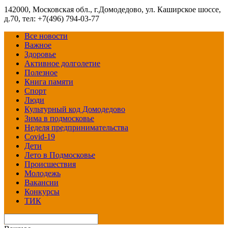
142000, Московская обл., г.Домодедово, ул. Каширское шоссе,
д.70, тел: +7(496) 794-03-77
Все новости
Важное
Здоровье
Активное долголетие
Полезное
Книга памяти
Спорт
Люди
Культурный код Домодедово
Зима в подмосковье
Неделя предпринимательства
Covid-19
Дети
Лето в Подмосковье
Происшествия
Молодежь
Вакансии
Конкурсы
ТИК