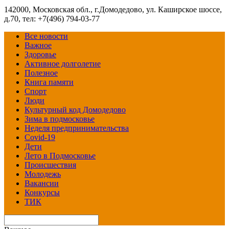
142000, Московская обл., г.Домодедово, ул. Каширское шоссе,
д.70, тел: +7(496) 794-03-77
Все новости
Важное
Здоровье
Активное долголетие
Полезное
Книга памяти
Спорт
Люди
Культурный код Домодедово
Зима в подмосковье
Неделя предпринимательства
Covid-19
Дети
Лето в Подмосковье
Происшествия
Молодежь
Вакансии
Конкурсы
ТИК