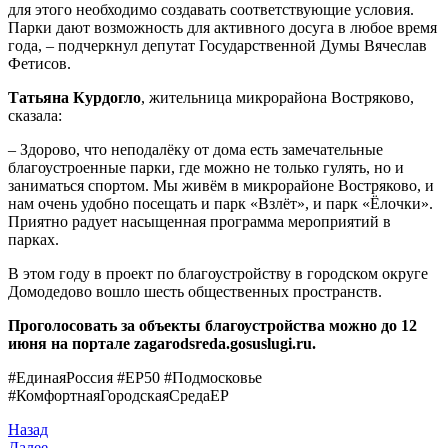
для этого необходимо создавать соответствующие условия.
Парки дают возможность для активного досуга в любое время
года, – подчеркнул депутат Государственной Думы Вячеслав
Фетисов.
Татьяна Курдогло
, жительница микрорайона Востряково,
сказала:
– Здорово, что неподалёку от дома есть замечательные
благоустроенные парки, где можно не только гулять, но и
заниматься спортом. Мы живём в микрорайоне Востряково, и
нам очень удобно посещать и парк «Взлёт», и парк «Ёлочки».
Приятно радует насыщенная программа мероприятий в
парках.
В этом году в проект по благоустройству в городском округе
Домодедово вошло шесть общественных пространств.
Проголосовать за объекты благоустройства можно до 12
июня на портале zagarodsreda.gosuslugi.ru.
#ЕдинаяРоссия #ЕР50 #Подмосковье
#КомфортнаяГородскаяСредаЕР
Назад
Далее