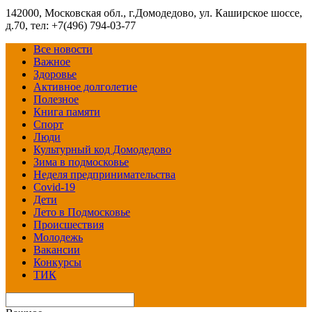
142000, Московская обл., г.Домодедово, ул. Каширское шоссе,
д.70, тел: +7(496) 794-03-77
Все новости
Важное
Здоровье
Активное долголетие
Полезное
Книга памяти
Спорт
Люди
Культурный код Домодедово
Зима в подмосковье
Неделя предпринимательства
Covid-19
Дети
Лето в Подмосковье
Происшествия
Молодежь
Вакансии
Конкурсы
ТИК