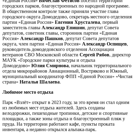
«Единая Россия»
Вячеслав Фетисов
посетил территории
городских парков, благоустроенных по народной программе.
В общественном контроле также приняли участие глава
городского округа Домодедово, секретарь местного отделения
партии «Единая Россия»
Евгения Хрусталева
, первый
заместитель главы
Александр Епишин
, депутат Совета
депутатов, советник главы, сторонник партии «Единая
Россия»
Александр Пашков
, депутат Совета депутатов
округа, член партии «Единая Россия»
Александр Оспищев
,
руководитель домодедовского отделения Ассоциации
ветеранов СВО Московской области
Сергей Рябов
, директор
МАУК «Городские парки культуры и отдыха
Домодедово»
Юлия Смирнова
, начальник территориального
отдела микрорайонов Авиационный, Востряково и Южный,
муниципальный координатор ФПП «Единой России» «Чистая
страна»
Наталья Шалаева
.
Любимое место отдыха
Парк «Взлёт» открыт в 2023 году, за это время он стал одним
из любимых мест отдыха жителей. Здесь созданы
велодорожки, пешеходные тропинки, детские и спортивные
площадки, а также зоны отдыха и благоустроенный пляж у
пруда. На территории работают кафе, пункты проката
инвентаря, а недавно открылся альпака-парк.