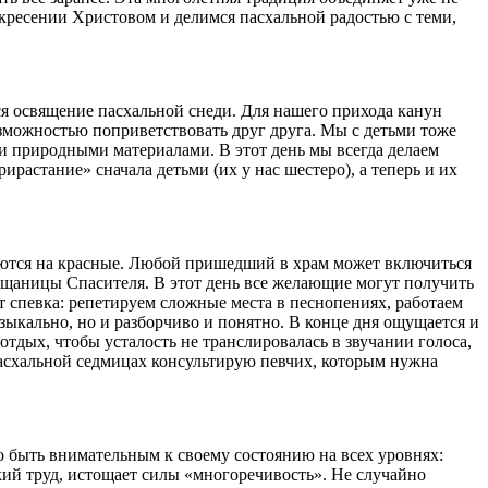
кресении Христовом и делимся пасхальной радостью с теми,
ся освящение пасхальной снеди. Для нашего прихода канун
зможностью поприветствовать друг друга. Мы с детьми тоже
 и природными материалами. В этот день мы всегда делаем
ирастание» сначала детьми (их у нас шестеро), а теперь и их
няются на красные. Любой пришедший в храм может включиться
ащаницы Спасителя. В этот день все желающие могут получить
т спевка: репетируем сложные места в песнопениях, работаем
зыкально, но и разборчиво и понятно. В конце дня ощущается и
дых, чтобы усталость не транслировалась в звучании голоса,
асхальной седмицах консультирую певчих, которым нужна
 быть внимательным к своему состоянию на всех уровнях:
ский труд, истощает силы «многоречивость». Не случайно