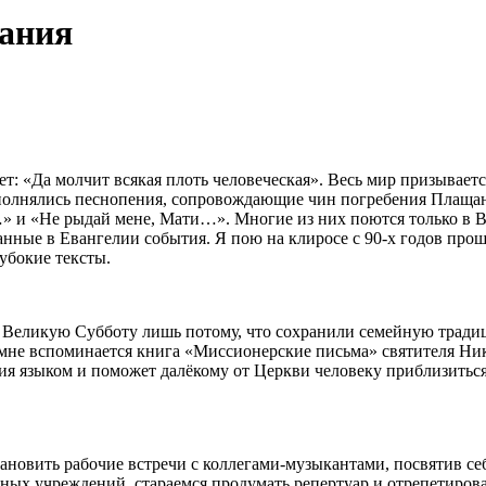
чания
 «Да молчит всякая плоть человеческая». Весь мир призываетс
сполнялись песнопения, сопровождающие чин погребения Плащ
 и «Не рыдай мене, Мати…». Многие из них поются только в Ве
нные в Евангелии события. Я пою на клиросе с 90-х годов прош
убокие тексты.
м в Великую Субботу лишь потому, что сохранили семейную трад
м мне вспоминается книга «Миссионерские письма» святителя Ник
я языком и поможет далёкому от Церкви человеку приблизиться 
новить рабочие встречи с коллегами-музыкантами, посвятив себ
ых учреждений, стараемся продумать репертуар и отрепетироват