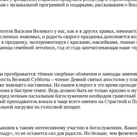
ым с музыкальной программой и подарками, рассказываем о Вос
ителя Василия Великого у нас, как и в других храмах, начинает
сленных знакомых, и радость скорого праздника дополняется во
 к празднику, экспериментируя с красками, наклейками, тканью
раница семейной летописи, год от года запечатлевающая наше «пр
ама преображается: тёмные скорбные облачения и лампады заме
нность Великой Субботы – чтение Деяний святых апостолов у пл
ке знающего наставника. На нашем клиросе в это время проходи
она в быстром темпе. Ведь должно быть не только красиво и му
перед ночным пасхальным богослужением необходим грамотный от
ий преподаватель вокала я чаще всего именно на Страстной и П
льной нагрузки на голосовой аппарат.
выкшим к такому интенсивному участию в богослужениях. Важно
паду», то не останется сил для радости. Но больше, чем физиче