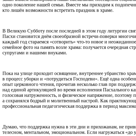
одно поколение нашей семьи. Вместе мы приходим к подопечн
кто лишён возможности встретить праздник в храме.
В Великую Субботу после последней в этом году литургии свят
Пасхи становится днём своеобразной встречи-поверки многочи
каждый год стараемся «сотворить» что-то новое и неожиданное
семейное фото на память возле храма: получается очередная ст
супругами и нашими внуками.
Пока на улице проходит освящение, внутреннее убранство хр
в процесс уборки и «потрудиться Господеви». Ещё одна особе
опыт церковного чтения, прочитав несколько глав при поддерж
над единой артикуляцией во время исполнения Пасхального кан
голосовая натруженность, и физическое напряжение, поэтому 
а сохранялся бодрый и молитвенный настрой. Как практикующ
профессиональная педагогическая поддержка в период максима
Думаю, что поддержка нужна в эти дни и прихожанам, не при
телесном, ментальном, эмоциональном. Если нагружаться «до у