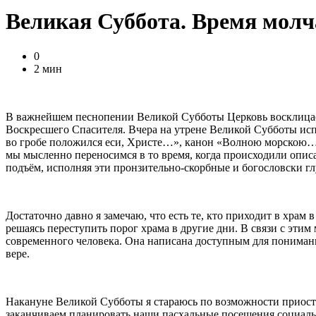
Великая Суббота. Время мол
0
2 мин
В важнейшем песнопении Великой Субботы Церковь восклицает:
Воскресшего Спасителя. Вчера на утрене Великой Субботы и
во гробе положился еси, Христе…», канон «Волною морскою…»
мы мысленно переносимся в то время, когда происходили описа
подъём, исполняя эти пронзительно-скорбные и богословски гл
Достаточно давно я замечаю, что есть те, кто приходит в хра
решаясь переступить порог храма в другие дни. В связи с эти
современного человека. Она написана доступным для понимани
вере.
Накануне Великой Субботы я стараюсь по возможности приоста
заканчиваем планировать наши пасхальные посещения социальн