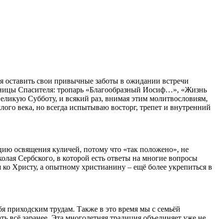
я оставить свои привычные заботы в ожидании встречи
аницы Спасителя: тропарь «Благообразный Иосиф…», «Жизнь
ликую Субботу, и всякий раз, внимая этим молитвословиям,
лого века, но всегда испытываю восторг, трепет и внутренний
ицию освящения куличей, потому что «так положено», не
олая Сербского, в которой есть ответы на многие вопросы
ко Христу, а опытному христианину – ещё более укрепиться в
я приходским трудам. Также в это время мы с семьёй
ь всё заранее. Эта многолетняя традиция объединяет уже не