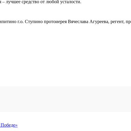
 – лучшее средство от любой усталости.
ипитино г.о. Ступино протоиерея Вячеслава Агуреева, регент, п
 Победе»