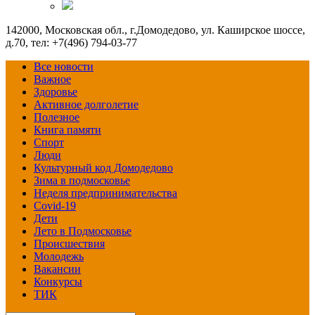
142000, Московская обл., г.Домодедово, ул. Каширское шоссе,
д.70, тел: +7(496) 794-03-77
Все новости
Важное
Здоровье
Активное долголетие
Полезное
Книга памяти
Спорт
Люди
Культурный код Домодедово
Зима в подмосковье
Неделя предпринимательства
Covid-19
Дети
Лето в Подмосковье
Происшествия
Молодежь
Вакансии
Конкурсы
ТИК