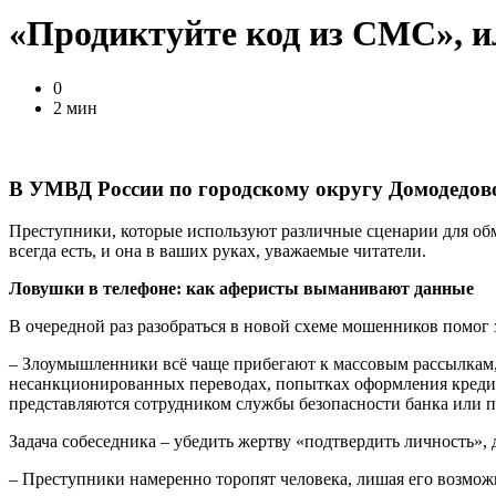
«Продиктуйте код из СМС», и
0
2 мин
В УМВД России по городскому округу Домодедово
Преступники, которые используют различные сценарии для обм
всегда есть, и она в ваших руках, уважаемые читатели.
Ловушки в телефоне: как аферисты выманивают данные
В очередной раз разобраться в новой схеме мошенников помо
– Злоумышленники всё чаще прибегают к массовым рассылкам, 
несанкционированных переводах, попытках оформления кредита
представляются сотрудником службы безопасности банка или п
Задача собеседника – убедить жертву «подтвердить личность»,
– Преступники намеренно торопят человека, лишая его возмо