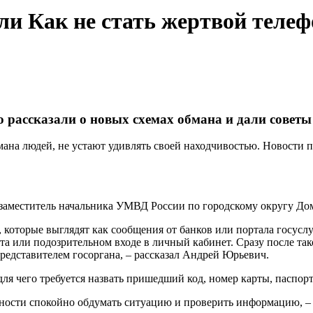
ли Как не стать жертвой тел
 рассказали о новых схемах обмана и дали советы
ана людей, не устают удивлять своей находчивостью. Новости 
г заместитель начальника УМВД России по городскому округу Д
которые выглядят как сообщения от банков или портала госусл
 или подозрительном входе в личный кабинет. Сразу после так
редставителем госоргана, – рассказал Андрей Юрьевич.
 для чего требуется назвать пришедший код, номер карты, паспо
жности спокойно обдумать ситуацию и проверить информацию, 