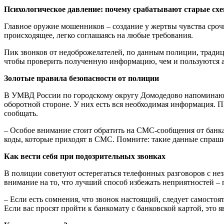
Психологическое давление: почему срабатывают старые сх
Главное оружие мошенников – создание у жертвы чувства срочно
происходящее, легко соглашаясь на любые требования.
Пик звонков от недоброжелателей, по данным полиции, традиц
чтобы проверить полученную информацию, чем и пользуются 
Золотые правила безопасности от полиции
В УМВД России по городскому округу Домодедово напоминают: 
оборотной стороне. У них есть вся необходимая информация. ПИ
сообщать.
– Особое внимание стоит обратить на СМС-сообщения от банка:
коды, которые приходят в СМС. Помните: такие данные спра
Как вести себя при подозрительных звонках
В полиции советуют остерегаться телефонных разговоров с не
внимание на то, что лучший способ избежать неприятностей – 
– Если есть сомнения, что звонок настоящий, следует самосто
Если вас просят пройти к банкомату с банковской картой, это