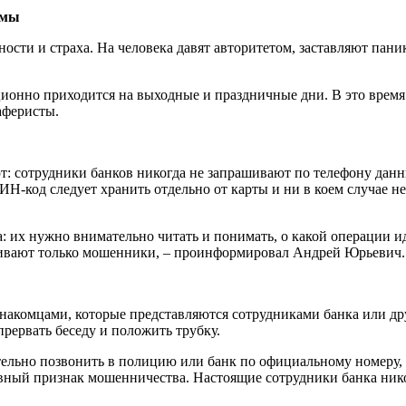
емы
сти и страха. На человека давят авторитетом, заставляют паник
ионно приходится на выходные и праздничные дни. В это время 
аферисты.
сотрудники банков никогда не запрашивают по телефону данные
Н-код следует хранить отдельно от карты и ни в коем случае не
 их нужно внимательно читать и понимать, о какой операции ид
шивают только мошенники, – проинформировал Андрей Юрьевич.
знакомцами, которые представляются сотрудниками банка или д
прервать беседу и положить трубку.
ятельно позвонить в полицию или банк по официальному номеру,
 явный признак мошенничества. Настоящие сотрудники банка ник