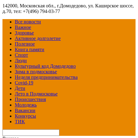
142000, Московская обл., г.Домодедово, ул. Каширское шоссе,
д.70, тел: +7(496) 794-03-77
Все новости
Важное
Здоровье
Активное долголетие
Полезное
Книга памяти
Спорт
Люди
Культурный код Домодедово
Зима в подмосковье
Неделя предпринимательства
Covid-19
Дети
Лето в Подмосковье
Происшествия
Молодежь
Вакансии
Конкурсы
ТИК