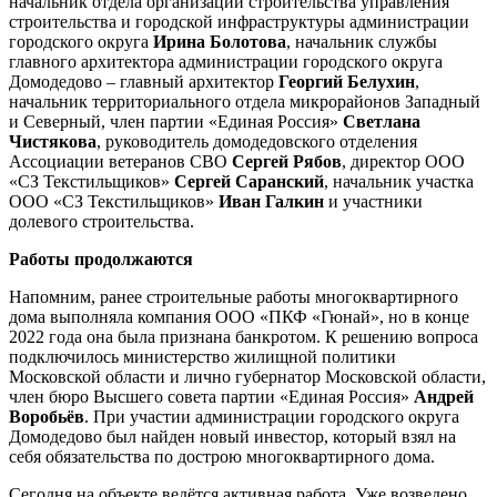
начальник отдела организации строительства управления
строительства и городской инфраструктуры администрации
городского округа
Ирина Болотова
, начальник службы
главного архитектора администрации городского округа
Домодедово – главный архитектор
Георгий Белухин
,
начальник территориального отдела микрорайонов Западный
и Северный, член партии «Единая Россия»
Светлана
Чистякова
, руководитель домодедовского отделения
Ассоциации ветеранов СВО
Сергей Рябов
, директор ООО
«СЗ Текстильщиков»
Сергей Саранский
, начальник участка
ООО «СЗ Текстильщиков»
Иван Галкин
и участники
долевого строительства.
Работы продолжаются
Напомним, ранее строительные работы многоквартирного
дома выполняла компания ООО «ПКФ «Гюнай», но в конце
2022 года она была признана банкротом. К решению вопроса
подключилось министерство жилищной политики
Московской области и лично губернатор Московской области,
член бюро Высшего совета партии «Единая Россия»
Андрей
Воробьёв
. При участии администрации городского округа
Домодедово был найден новый инвестор, который взял на
себя обязательства по дострою многоквартирного дома.
Сегодня на объекте ведётся активная работа. Уже возведено