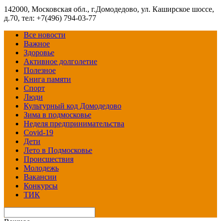
142000, Московская обл., г.Домодедово, ул. Каширское шоссе,
д.70, тел: +7(496) 794-03-77
Все новости
Важное
Здоровье
Активное долголетие
Полезное
Книга памяти
Спорт
Люди
Культурный код Домодедово
Зима в подмосковье
Неделя предпринимательства
Covid-19
Дети
Лето в Подмосковье
Происшествия
Молодежь
Вакансии
Конкурсы
ТИК