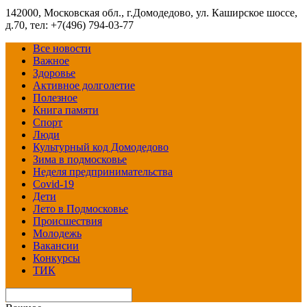
142000, Московская обл., г.Домодедово, ул. Каширское шоссе,
д.70, тел: +7(496) 794-03-77
Все новости
Важное
Здоровье
Активное долголетие
Полезное
Книга памяти
Спорт
Люди
Культурный код Домодедово
Зима в подмосковье
Неделя предпринимательства
Covid-19
Дети
Лето в Подмосковье
Происшествия
Молодежь
Вакансии
Конкурсы
ТИК