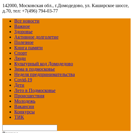
142000, Московская обл., г.Домодедово, ул. Каширское шоссе,
д.70, тел: +7(496) 794-03-77
Все новости
Важное
Здоровье
Активное долголетие
Полезное
Книга памяти
Спорт
Люди
Культурный код Домодедово
Зима в подмосковье
Неделя предпринимательства
Covid-19
Дети
Лето в Подмосковье
Происшествия
Молодежь
Вакансии
Конкурсы
ТИК