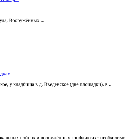
уда, Вооружённых ...
адкам
е, у кладбища в д. Введенское (две площадки), в ...
окальных войнах и вооружённых конфликтах» необходимо ...