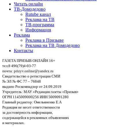
Читать онлайн
ТВ-Домодедово
Rutube канал
Реклама на ТВ
ТВ-программа
Информация
Реклама
Реклама в Призыве
Реклама на ТВ Домодедово
Контакты
ГАЗЕТА ПРИЗЫВ ОНЛАЙН 16+
тел.8 496(79)4-03-77
почта: prizyv.online@yandex.ru
Свидетельство о регистрации СМИ
№ ЭЛ № ФС 77 – 76848
выдано Роскомнадзор от 24.09.2019
Учредитель: МАУ «Редакция газеты «Призыв»
ОГРН 1145009000256 ИНН 5009091280
Главный редактор: Омельяненко Е.А
Редакция не несет ответственности
за достоверность информации,
содержащейся в рекламных объявлениях
и материалах.