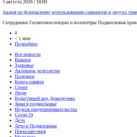
3 августа 2026 | 18:00
Акция по безопасному использованию самокатов и других тра
Сотрудники Госавтоинспекции и волонтёры Подмосковья прове
0
< 1 мин
Подробнее
Все новости
Важное
Здоровье
Активное долголетие
Полезное
Книга памяти
Спорт
Люди
Культурный код Домодедово
Зима в подмосковье
Неделя предпринимательства
Covid-19
Дети
Лето в Подмосковье
Происшествия
Молодежь