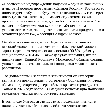
«Обеспечение медучреждений кадрами – один из важнейших
пунктов Народной программы «Единой России». Государство
инвестирует в обучение будущего специалиста, а затем, через
институт наставничества, помогает ему состояться как
профессионалу именно там, где он больше всего нужен. Это
решает проблему «утечки кадров» и даёт регионам
уверенность в том, что подготовленные врачи придут к ним и
останутся работать», – сообщил Андрей Голубев.
Он обратил внимание, что в Подмосковье сохраняется
высокий уровень зарплат медиков – фактический уровень
зарплат среднего медперсонала составил 90 504 рубля, у
специалистов – 164 461. Также депутат напомнил, что по
инициативе «Единой России» в Московской области создана
уникальная система социальной поддержки медицинских
работников.
Это допвыплаты к зарплате в зависимости от категории,
выплаты на аренду жилья, программы «Социальная ипотека»,
«Земский доктор/фельдшер», «Земля врачам» и ряд других.
Только в 2025 году более 130 медиков безвозмездно получили
земельные участки для строительства жилья.
В том числе благодаря эти мерам за последние пять лет в
подведомственные Минздраву области учреждения