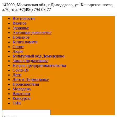
142000, Московская обл., г.Домодедово, ул. Каширское шоссе,
д.70, тел: +7(496) 794-03-77
Все новости
Важное
Здоровье
Активное долголетие
Полезное
Книга памяти
Спорт
Люди
Культурный код Домодедово
Зима в подмосковье
Неделя предпринимательства
Covid-19
Дети
Лето в Подмосковье
Происшествия
Молодежь
Вакансии
Конкурсы
ТИК