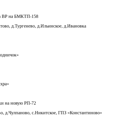
на ВР на БМКТП-158
тово, д.Тургенево, д.Ильинское, д.Ивановка
одничок»
хра»
ки на новую РП-72
о, д.Чулпаново, с.Никитское, ГПЗ «Константиново»