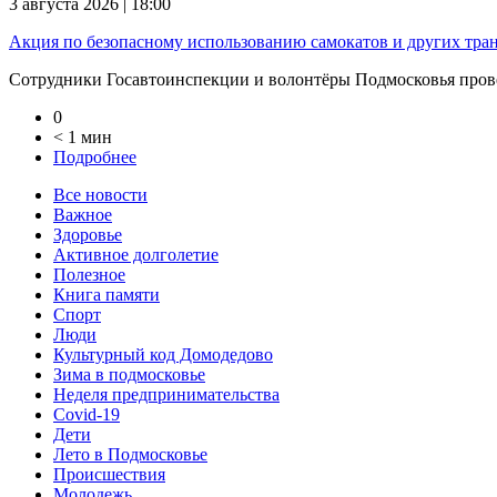
3 августа 2026 | 18:00
Акция по безопасному использованию самокатов и других тра
Сотрудники Госавтоинспекции и волонтёры Подмосковья прове
0
< 1 мин
Подробнее
Все новости
Важное
Здоровье
Активное долголетие
Полезное
Книга памяти
Спорт
Люди
Культурный код Домодедово
Зима в подмосковье
Неделя предпринимательства
Covid-19
Дети
Лето в Подмосковье
Происшествия
Молодежь