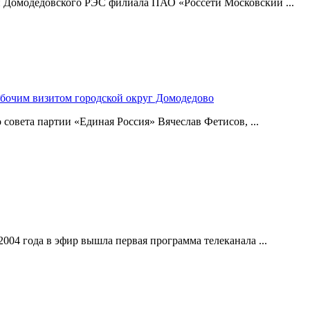
и Домодедовского РЭС филиала ПАО «Россети Московский ...
абочим визитом городской округ Домодедово
совета партии «Единая Россия» Вячеслав Фетисов, ...
004 года в эфир вышла первая программа телеканала ...