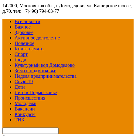
142000, Московская обл., г.Домодедово, ул. Каширское шоссе,
д.70, тел: +7(496) 794-03-77
Все новости
Важное
Здоровье
Активное долголетие
Полезное
Книга памяти
Спорт
Люди
Культурный код Домодедово
Зима в подмосковье
Неделя предпринимательства
Covid-19
Дети
Лето в Подмосковье
Происшествия
Молодежь
Вакансии
Конкурсы
ТИК