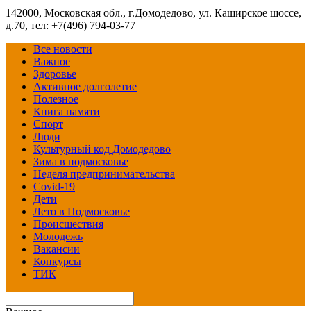
142000, Московская обл., г.Домодедово, ул. Каширское шоссе,
д.70, тел: +7(496) 794-03-77
Все новости
Важное
Здоровье
Активное долголетие
Полезное
Книга памяти
Спорт
Люди
Культурный код Домодедово
Зима в подмосковье
Неделя предпринимательства
Covid-19
Дети
Лето в Подмосковье
Происшествия
Молодежь
Вакансии
Конкурсы
ТИК