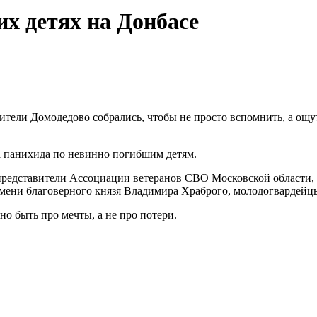
х детях на Донбасе
тели Домодедово собрались, чтобы не просто вспомнить, а ощут
а панихида по невинно погибшим детям.
едставители Ассоциации ветеранов СВО Московской области, Д
мени благоверного князя Владимира Храброго, молодогвардейц
но быть про мечты, а не про потери.