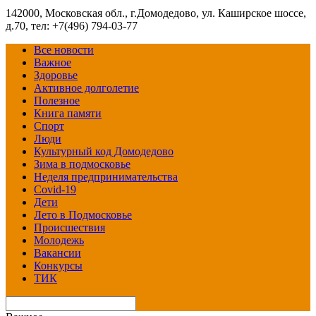
142000, Московская обл., г.Домодедово, ул. Каширское шоссе,
д.70, тел: +7(496) 794-03-77
Все новости
Важное
Здоровье
Активное долголетие
Полезное
Книга памяти
Спорт
Люди
Культурный код Домодедово
Зима в подмосковье
Неделя предпринимательства
Covid-19
Дети
Лето в Подмосковье
Происшествия
Молодежь
Вакансии
Конкурсы
ТИК