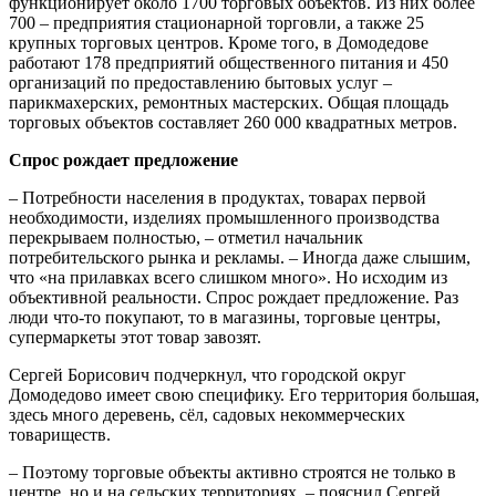
функционирует около 1700 торговых объектов. Из них более
700 – предприятия стационарной торговли, а также 25
крупных торговых центров. Кроме того, в Домодедове
работают 178 предприятий общественного питания и 450
организаций по предоставлению бытовых услуг –
парикмахерских, ремонтных мастерских. Общая площадь
торговых объектов составляет 260 000 квадратных метров.
Спрос рождает предложение
– Потребности населения в продуктах, товарах первой
необходимости, изделиях промышленного производства
перекрываем полностью, – отметил начальник
потребительского рынка и рекламы. – Иногда даже слышим,
что «на прилавках всего слишком много». Но исходим из
объективной реальности. Спрос рождает предложение. Раз
люди что-то покупают, то в магазины, торговые центры,
супермаркеты этот товар завозят.
Сергей Борисович подчеркнул, что городской округ
Домодедово имеет свою специфику. Его территория большая,
здесь много деревень, сёл, садовых некоммерческих
товариществ.
– Поэтому торговые объекты активно строятся не только в
центре, но и на сельских территориях, – пояснил Сергей