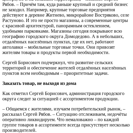
Рябов. – Причём там, куда раньше крупный и средний бизнес
не заходил. Например, крупные торговые предприятия
действуют в деревне Житнево, микрорайоне Востряково, селе
Растуново. И это не просто магазины, а современные центры
с красивой архитектурой, панорамным остеклением,
удобными парковками. Магазины сегодня покрывают всю
географию городского округа Домодедово. А в небольших,
отдалённых населённых пунктах, где их нет, работают
автолавки – мобильные торговые точки. Они привозят
жителям товары и продукты первой необходимости.
Сергей Борисович подчеркнул, что развитие сельских
территорий и обеспечение жителей отдалённых населённых
пунктов всем необходимым – приоритетные задачи.
Заказать товар, не выходя из дома
Как отметил Сергей Борисович, администрация городского
округа следит за ситуацией с ассортиментом продукции.
– Общаемся с жителями, изучаем потребительский рынок, –
рассказал Сергей Рябов. – Ситуацию отслеживаем, недочёты
оперативно ликвидируем. Что немаловажно – по каждой
группе товаров в ассортименте всегда присутствует несколько
производителей.