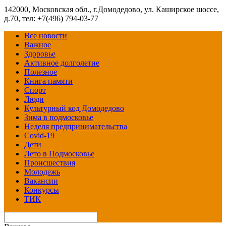
142000, Московская обл., г.Домодедово, ул. Каширское шоссе,
д.70, тел: +7(496) 794-03-77
Все новости
Важное
Здоровье
Активное долголетие
Полезное
Книга памяти
Спорт
Люди
Культурный код Домодедово
Зима в подмосковье
Неделя предпринимательства
Covid-19
Дети
Лето в Подмосковье
Происшествия
Молодежь
Вакансии
Конкурсы
ТИК