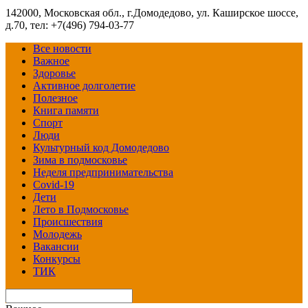
142000, Московская обл., г.Домодедово, ул. Каширское шоссе,
д.70, тел: +7(496) 794-03-77
Все новости
Важное
Здоровье
Активное долголетие
Полезное
Книга памяти
Спорт
Люди
Культурный код Домодедово
Зима в подмосковье
Неделя предпринимательства
Covid-19
Дети
Лето в Подмосковье
Происшествия
Молодежь
Вакансии
Конкурсы
ТИК