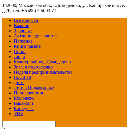
142000, Московская обл., г.Домодедово, ул. Каширское шоссе,
д.70, тел: +7(496) 794-03-77
Все новости
Важное
Здоровье
Активное долголетие
Полезное
Книга памяти
Спорт
Люди
Культурный код Домодедово
Зима в подмосковье
Неделя предпринимательства
Covid-19
Дети
Лето в Подмосковье
Происшествия
Молодежь
Вакансии
Конкурсы
ТИК