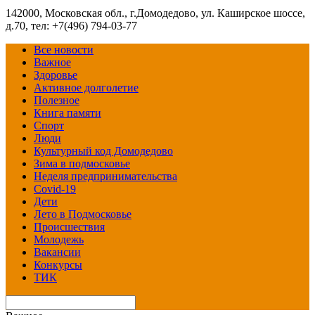
142000, Московская обл., г.Домодедово, ул. Каширское шоссе,
д.70, тел: +7(496) 794-03-77
Все новости
Важное
Здоровье
Активное долголетие
Полезное
Книга памяти
Спорт
Люди
Культурный код Домодедово
Зима в подмосковье
Неделя предпринимательства
Covid-19
Дети
Лето в Подмосковье
Происшествия
Молодежь
Вакансии
Конкурсы
ТИК