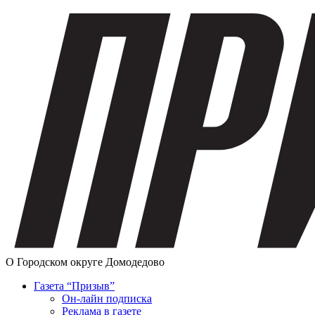
О Городском округе Домодедово
Газета “Призыв”
Он-лайн подписка
Реклама в газете