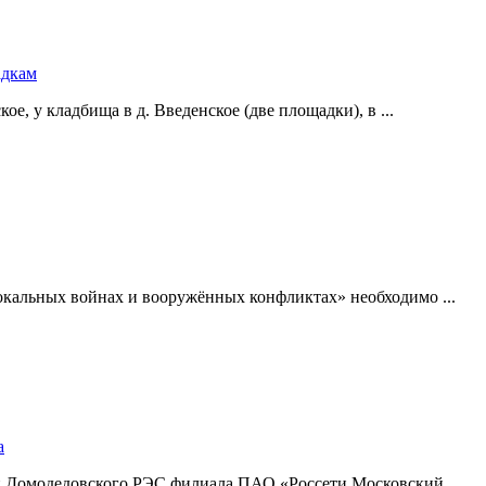
адкам
е, у кладбища в д. Введенское (две площадки), в ...
окальных войнах и вооружённых конфликтах» необходимо ...
а
и Домодедовского РЭС филиала ПАО «Россети Московский ...