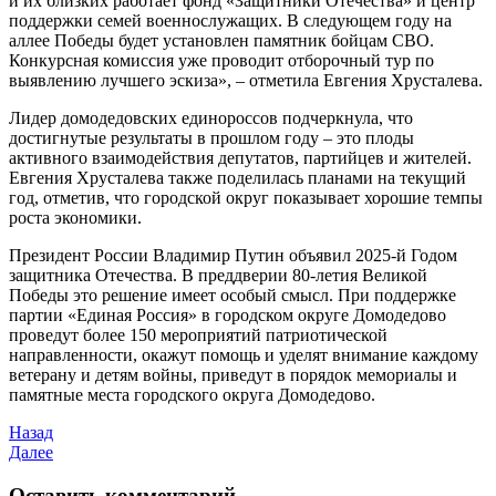
и их близких работает фонд «Защитники Отечества» и центр
поддержки семей военнослужащих. В следующем году на
аллее Победы будет установлен памятник бойцам СВО.
Конкурсная комиссия уже проводит отборочный тур по
выявлению лучшего эскиза», – отметила Евгения Хрусталева.
Лидер домодедовских единороссов подчеркнула, что
достигнутые результаты в прошлом году – это плоды
активного взаимодействия депутатов, партийцев и жителей.
Евгения Хрусталева также поделилась планами на текущий
год, отметив, что городской округ показывает хорошие темпы
роста экономики.
Президент России Владимир Путин объявил 2025-й Годом
защитника Отечества. В преддверии 80-летия Великой
Победы это решение имеет особый смысл. При поддержке
партии «Единая Россия» в городском округе Домодедово
проведут более 150 мероприятий патриотической
направленности, окажут помощь и уделят внимание каждому
ветерану и детям войны, приведут в порядок мемориалы и
памятные места городского округа Домодедово.
Назад
Далее
Оставить комментарий