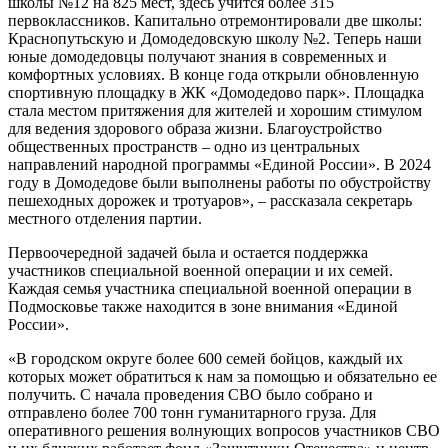
школы №12 на 825 мест, здесь учится более 315
первоклассников. Капитально отремонтировали две школы:
Краснопутьскую и Домодедовскую школу №2. Теперь наши
юные домодедовцы получают знания в современных и
комфортных условиях. В конце года открыли обновленную
спортивную площадку в ЖК «Домодедово парк». Площадка
стала местом притяжения для жителей и хорошим стимулом
для ведения здорового образа жизни. Благоустройство
общественных пространств – одно из центральных
направлений народной программы «Единой России». В 2024
году в Домодедове были выполнены работы по обустройству
пешеходных дорожек и тротуаров», – рассказала секретарь
местного отделения партии.
Первоочередной задачей была и остается поддержка
участников специальной военной операции и их семей.
Каждая семья участника специальной военной операции в
Подмосковье также находится в зоне внимания «Единой
России».
«В городском округе более 600 семей бойцов, каждый их
которых может обратиться к нам за помощью и обязательно ее
получить. С начала проведения СВО было собрано и
отправлено более 700 тонн гуманитарного груза. Для
оперативного решения волнующих вопросов участников СВО