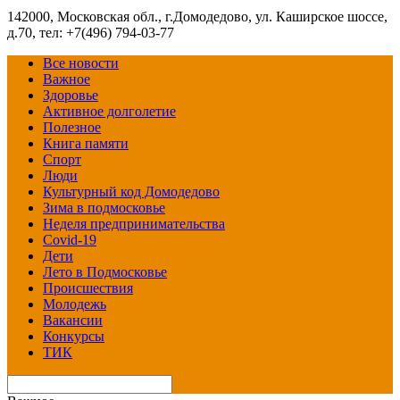
142000, Московская обл., г.Домодедово, ул. Каширское шоссе,
д.70, тел: +7(496) 794-03-77
Все новости
Важное
Здоровье
Активное долголетие
Полезное
Книга памяти
Спорт
Люди
Культурный код Домодедово
Зима в подмосковье
Неделя предпринимательства
Covid-19
Дети
Лето в Подмосковье
Происшествия
Молодежь
Вакансии
Конкурсы
ТИК