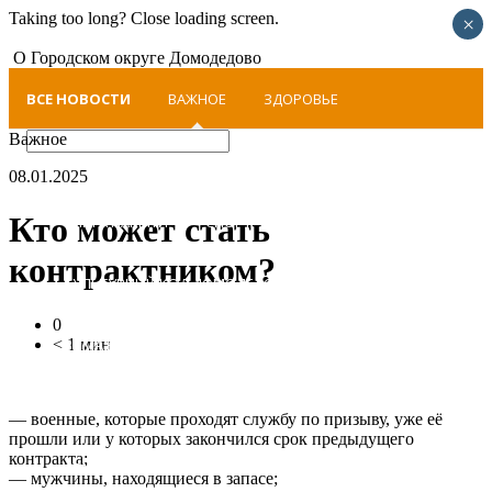
Taking too long? Close loading screen.
×
О Городском округе Домодедово
ВСЕ НОВОСТИ
ВАЖНОЕ
ЗДОРОВЬЕ
Важное
АКТИВНОЕ ДОЛГОЛЕТИЕ
ПОЛЕЗНОЕ
08.01.2025
Кто может стать
КНИГА ПАМЯТИ
СПОРТ
ЛЮДИ
контрактником?
КУЛЬТУРНЫЙ КОД ДОМОДЕДОВО
0
< 1 мин
ЗИМА В ПОДМОСКОВЬЕ
НЕДЕЛЯ ПРЕДПРИНИМАТЕЛЬСТВА
— военные, которые проходят службу по призыву, уже её
прошли или у которых закончился срок предыдущего
контракта;
COVID-19
ДЕТИ
— мужчины, находящиеся в запасе;