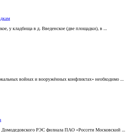
адкам
е, у кладбища в д. Введенское (две площадки), в ...
окальных войнах и вооружённых конфликтах» необходимо ...
а
и Домодедовского РЭС филиала ПАО «Россети Московский ...