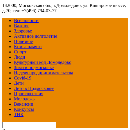
142000, Московская обл., г.Домодедово, ул. Каширское шоссе,
д.70, тел: +7(496) 794-03-77
Все новости
Важное
Здоровье
Активное долголетие
Полезное
Книга памяти
Спорт
Люди
Культурный код Домодедово
Зима в подмосковье
Неделя предпринимательства
Covid-19
Дети
Лето в Подмосковье
Происшествия
Молодежь
Вакансии
Конкурсы
ТИК