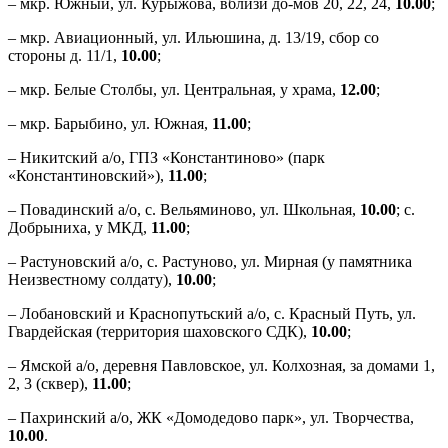
– мкр. Южный, ул. Курыжова, вблизи до-мов 20, 22, 24,
10.00
;
– мкр. Авиационный, ул. Ильюшина, д. 13/19, сбор со
стороны д. 11/1,
10.00
;
– мкр. Белые Столбы, ул. Центральная, у храма,
12.00
;
– мкр. Барыбино, ул. Южная,
11.00
;
– Никитский а/о, ГПЗ «Константиново» (парк
«Константиновский»),
11.00
;
– Повадинский а/о, с. Вельяминово, ул. Школьная,
10.00
; с.
Добрыниха, у МКД,
11.00
;
– Растуновский а/о, с. Растуново, ул. Мирная (у памятника
Неизвестному солдату),
10.00
;
– Лобановский и Краснопутьский а/о, с. Красный Путь, ул.
Гвардейская (территория шаховского СДК),
10.00
;
– Ямской а/о, деревня Павловское, ул. Колхозная, за домами 1,
2, 3 (сквер),
11.00
;
– Пахринский а/о, ЖК «Домодедово парк», ул. Творчества,
10.00
.