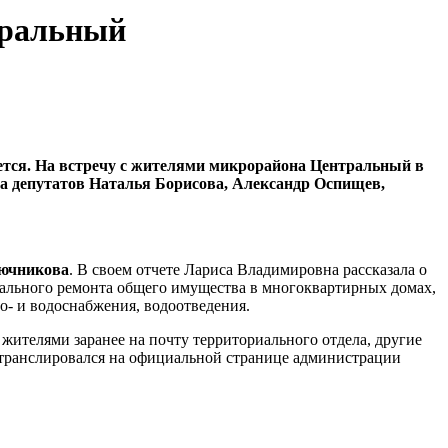
тральный
ется. На встречу с жителями микрорайона Центральный в
а депутатов Наталья Борисова, Александр Оспищев,
ючникова
. В своем отчете Лариса Владимировна рассказала о
итального ремонта общего имущества в многоквартирных домах,
о- и водоснабжения, водоотведения.
жителями заранее на почту территориального отдела, другие
й транслировался на официальной странице администрации