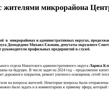
а с жителями микрорайона Цен
ной в микрорайонах и административных округах, продолжа
руга Домодедово Михаил Ежокин, депутаты окружного Совет
е руководители профильных предприятий и служб.
ьного отдела Никитского административного округа
Лариса Кл
планы на будущее. В числе задач на 2024 год – продолжение кап
т дорожного покрытия, ремонт уличного освещения, сетей тепл
тили на вопросы жителей. Некоторые вопросы были отправлены 
е можно было задать и в комментариях к прямому эфиру, которы