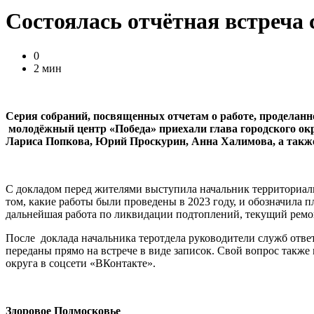
Состоялась отчётная встреч
0
2 мин
Серия собраний, посвященных отчетам о работе, проделан
молодёжный центр «Победа» приехали глава городского ок
Лариса Попкова, Юрий Проскурин, Анна Халимова, а такж
С докладом перед жителями выступила начальник территориал
том, какие работы были проведены в 2023 году, и обозначила 
дальнейшая работа по ликвидации подтоплений, текущий ремон
После доклада начальника теротдела руководители служб отве
переданы прямо на встрече в виде записок. Свой вопрос такж
округа в соцсети «ВКонтакте».
Здоровое Подмосковье