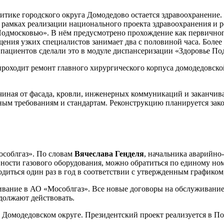
итике городского округа Домодедово остается здравоохранение.
 рамках реализации национального проекта здравоохранения и 
Подмосковью». В нём предусмотрено прохождение как первичног
щения узких специалистов занимает два с половиной часа. Боле
ч пациентов сделали это в модуле диспансеризации «Здоровье П
роходит ремонт главного хирургического корпуса домодедовско
 начиная от фасада, кровли, инженерных коммуникаций и заканч
ым требованиям и стандартам. Реконструкцию планируется закон
особлгаз». По словам
Вячеслава Генделя
, начальника аварийн
ости газового оборудования, можно обратиться по единому номе
одиться один раз в год в соответствии с утвержденным графико
ивание в АО «Мособлгаз». Все новые договоры на обслуживание 
должают действовать.
Домодедовском округе. Президентский проект реализуется в Под