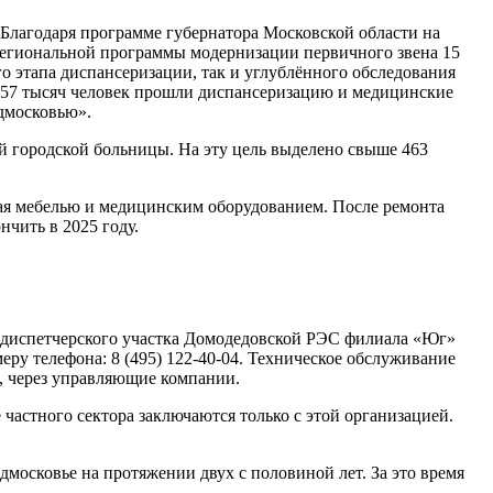
 Благодаря программе губернатора Московской области на
региональной программы модернизации первичного звена 15
о этапа диспансеризации, так и углублённого обследования
е 57 тысяч человек прошли диспансеризацию и медицинские
одмосковью».
й городской больницы. На эту цель выделено свыше 463
ивая мебелью и медицинским оборудованием. После ремонта
чить в 2025 году.
о-диспетчерского участка Домодедовской РЭС филиала «Юг»
ру телефона: 8 (495) 122-40-04. Техническое обслуживание
м, через управляющие компании.
частного сектора заключаются только с этой организацией.
московье на протяжении двух с половиной лет. За это время