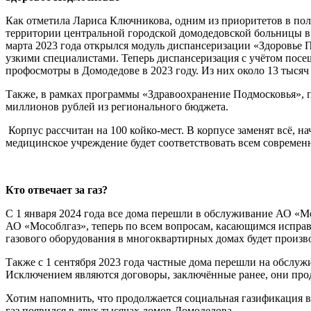
Как отметила Лариса Ключникова, одним из приоритетов в пол
территории центральной городской домодедовской больницы в
марта 2023 года открылся модуль диспансеризации «Здоровье 
узкими специалистами. Теперь диспансеризация с учётом посе
профосмотры в Домодедове в 2023 году. Из них около 13 тыся
Также, в рамках программы «Здравоохранение Подмосковья», п
миллионов рублей из регионального бюджета.
Корпус рассчитан на 100 койко-мест. В корпусе заменят всё,
медицинское учреждение будет соответствовать всем современн
Кто отвечает за газ?
С 1 января 2024 года все дома перешли в обслуживание АО «М
АО «Мособлгаз», теперь по всем вопросам, касающимся исправн
газового оборудования в многоквартирных домах будет произв
Также с 1 сентября 2023 года частные дома перешли на обслуж
Исключением являются договоры, заключённые ранее, они про
Хотим напомнить, что продолжается социальная газификация в 
газ появился в двух тысячах домов Домодедова.