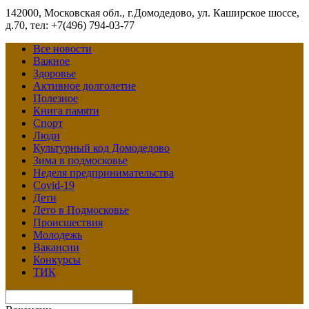
142000, Московская обл., г.Домодедово, ул. Каширское шоссе,
д.70, тел: +7(496) 794-03-77
Все новости
Важное
Здоровье
Активное долголетие
Полезное
Книга памяти
Спорт
Люди
Культурный код Домодедово
Зима в подмосковье
Неделя предпринимательства
Covid-19
Дети
Лето в Подмосковье
Происшествия
Молодежь
Вакансии
Конкурсы
ТИК