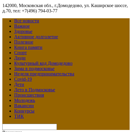
142000, Московская обл., г.Домодедово, ул. Каширское шоссе,
д.70, тел: +7(496) 794-03-77
Все новости
Важное
Здоровье
Активное долголетие
Полезное
Книга памяти
Спорт
Люди
Культурный код Домодедово
Зима в подмосковье
Неделя предпринимательства
Covid-19
Дети
Лето в Подмосковье
Происшествия
Молодежь
Вакансии
Конкурсы
ТИК