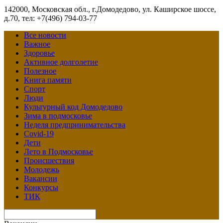
142000, Московская обл., г.Домодедово, ул. Каширское шоссе,
д.70, тел: +7(496) 794-03-77
Все новости
Важное
Здоровье
Активное долголетие
Полезное
Книга памяти
Спорт
Люди
Культурный код Домодедово
Зима в подмосковье
Неделя предпринимательства
Covid-19
Дети
Лето в Подмосковье
Происшествия
Молодежь
Вакансии
Конкурсы
ТИК