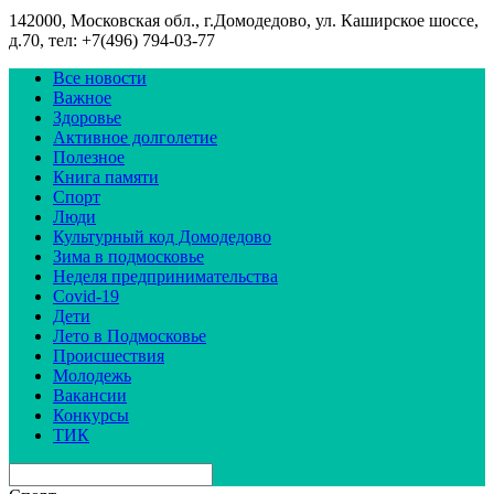
142000, Московская обл., г.Домодедово, ул. Каширское шоссе,
д.70, тел: +7(496) 794-03-77
Все новости
Важное
Здоровье
Активное долголетие
Полезное
Книга памяти
Спорт
Люди
Культурный код Домодедово
Зима в подмосковье
Неделя предпринимательства
Covid-19
Дети
Лето в Подмосковье
Происшествия
Молодежь
Вакансии
Конкурсы
ТИК