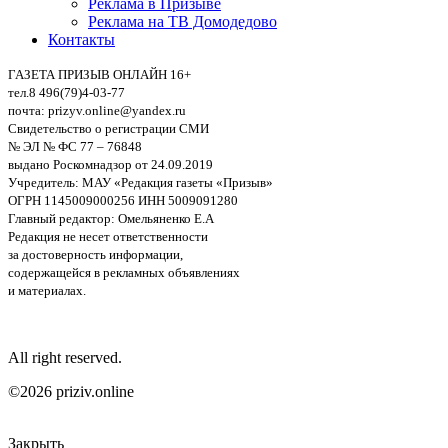
Реклама в Призыве
Реклама на ТВ Домодедово
Контакты
ГАЗЕТА ПРИЗЫВ ОНЛАЙН 16+
тел.8 496(79)4-03-77
почта: prizyv.online@yandex.ru
Свидетельство о регистрации СМИ
№ ЭЛ № ФС 77 – 76848
выдано Роскомнадзор от 24.09.2019
Учредитель: МАУ «Редакция газеты «Призыв»
ОГРН 1145009000256 ИНН 5009091280
Главный редактор: Омельяненко Е.А
Редакция не несет ответственности
за достоверность информации,
содержащейся в рекламных объявлениях
и материалах.
All right reserved.
©2026 priziv.online
Закрыть