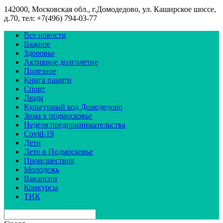
142000, Московская обл., г.Домодедово, ул. Каширское шоссе,
д.70, тел: +7(496) 794-03-77
Все новости
Важное
Здоровье
Активное долголетие
Полезное
Книга памяти
Спорт
Люди
Культурный код Домодедово
Зима в подмосковье
Неделя предпринимательства
Covid-19
Дети
Лето в Подмосковье
Происшествия
Молодежь
Вакансии
Конкурсы
ТИК