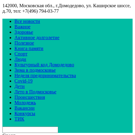
142000, Московская обл., г.Домодедово, ул. Каширское шоссе,
д.70, тел: +7(496) 794-03-77
Все новости
Важное
Здоровье
Активное долголетие
Полезное
Книга памяти
Спорт
Люди
Культурный код Домодедово
Зима в подмосковье
Неделя предпринимательства
Covid-19
Дети
Лето в Подмосковье
Происшествия
Молодежь
Вакансии
Конкурсы
ТИК