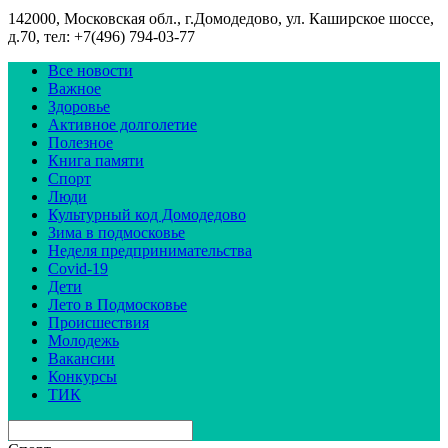
142000, Московская обл., г.Домодедово, ул. Каширское шоссе,
д.70, тел: +7(496) 794-03-77
Все новости
Важное
Здоровье
Активное долголетие
Полезное
Книга памяти
Спорт
Люди
Культурный код Домодедово
Зима в подмосковье
Неделя предпринимательства
Covid-19
Дети
Лето в Подмосковье
Происшествия
Молодежь
Вакансии
Конкурсы
ТИК