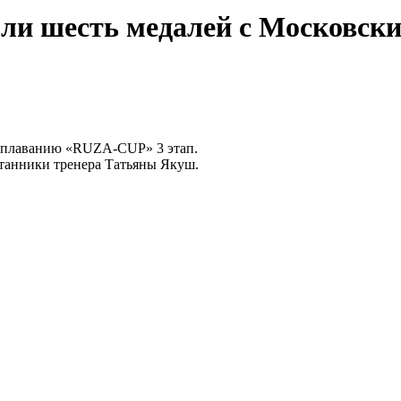
ли шесть медалей с Московски
о плаванию «RUZA-CUP» 3 этап.
танники тренера Татьяны Якуш.