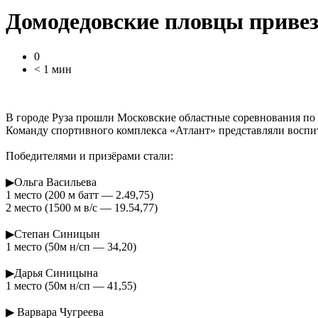
Домодедовские пловцы привез
0
< 1 мин
В городе Руза прошли Московские областные соревнования п
Команду спортивного комплекса «Атлант» представляли воспи
Победителями и призёрами стали:
▶Ольга Васильева
1 место (200 м батт — 2.49,75)
2 место (1500 м в/с — 19.54,77)
▶Степан Синицын
1 место (50м н/сп — 34,20)
▶Дарья Синицына
1 место (50м н/сп — 41,55)
▶ Варвара Чугреева