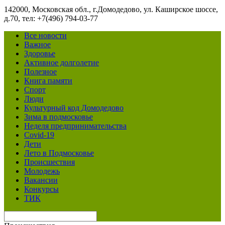
142000, Московская обл., г.Домодедово, ул. Каширское шоссе,
д.70, тел: +7(496) 794-03-77
Все новости
Важное
Здоровье
Активное долголетие
Полезное
Книга памяти
Спорт
Люди
Культурный код Домодедово
Зима в подмосковье
Неделя предпринимательства
Covid-19
Дети
Лето в Подмосковье
Происшествия
Молодежь
Вакансии
Конкурсы
ТИК