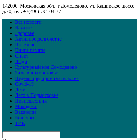
142000, Московская обл., г.Домодедово, ул. Каширское шоссе,
д.70, тел: +7(496) 794-03-77
Все новости
Важное
Здоровье
Активное долголетие
Полезное
Книга памяти
Спорт
Люди
Культурный код Домодедово
Зима в подмосковье
Неделя предпринимательства
Covid-19
Дети
Лето в Подмосковье
Происшествия
Молодежь
Вакансии
Конкурсы
ТИК