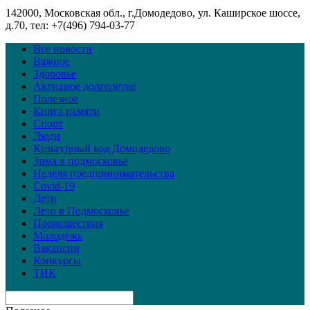
142000, Московская обл., г.Домодедово, ул. Каширское шоссе,
д.70, тел: +7(496) 794-03-77
Все новости
Важное
Здоровье
Активное долголетие
Полезное
Книга памяти
Спорт
Люди
Культурный код Домодедово
Зима в подмосковье
Неделя предпринимательства
Covid-19
Дети
Лето в Подмосковье
Происшествия
Молодежь
Вакансии
Конкурсы
ТИК