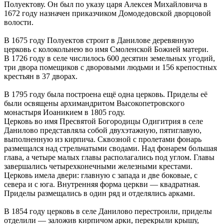
Полуектову. Он был по указу царя Алексея Михайловича в
1672 году назначен приказчиком Домодедовской дворцовой
волости.
В 1675 году Полуектов строит в Данилове деревянную
церковь с колокольнею во имя Смоленской Божией матери.
В 1726 году в селе числилось 600 десятин земельных угодий,
три двора помещиков с дворовыми людьми и 156 крепостных
крестьян в 37 дворах.
В 1795 году была построена ещё одна церковь. Приделы её
были освящены архимандритом Высокопетровского
монастыря Иоаникием в 1805 году.
Церковь во имя Пресвятой Богородицы Одигитрия в селе
Данилово представляла собой двухэтажную, пятиглавую,
выполненную из кирпича. Сквозной с пролетами фонарь
размещался над стрельчатыми сводами. Над фонарем большая
глава, а четыре малых главы располагались под углом. Главы
завершались четырехконечными железными крестами.
Церковь имела двери: главную с запада и две боковые, с
севера и с юга. Внутренняя форма церкви — квадратная.
Приделы размещались в один ряд и отделялись арками.
В 1854 году церковь в селе Данилово перестроили, приделы
отделили — заложив кирпичом арки, перекрыли крышу,