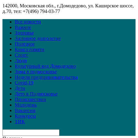
142000, Московская обл., г.Домодедово, ул. Каширское шоссе,
д.70, тел: +7(496) 794-03-77
Все новости
Важное
Здоровье
Активное долголетие
Полезное
Книга памяти
Спорт
Люди
Культурный код Домодедово
Зима в подмосковье
Неделя предпринимательства
Covid-19
Дети
Лето в Подмосковье
Происшествия
Молодежь
Вакансии
Конкурсы
ТИК