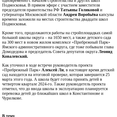
одновременно с началом строительства и других школ
Подмосковья. В прямом эфире с участием заместителя
председателя правительства РФ
Татьяны Голиковой
и
губернатора Московской области
Андрея Воробьёва
капсулы
времени заложили на местах строительства двадцати школ
Подмосковья.
Кроме того, продолжаются работы на стройплощадках самой
большой школы округа – на 1650 мест, а также детского сада
на 300 мест в новом жилом комплексе «Прибрежный Парк»
Ямского административного округа, где тоже побывали глава
Домодедова и председатель Совета депутатов округа
Леонид
Ковалевский.
Как уточнил в ходе встречи руководитель проекта
«Прибрежный Парк»
Алексей Ли
, в настоящее время детский
сад находится на итоговой проверке, которая завершится 25
марта этого года. А школа будет готова принять детей в
четвертом квартале 2024-го. Также руководитель проекта
отметил, что до ввода школы в эксплуатацию планируется
перевозка детей до ближайших школ в Константинове и
Чурилкове.
В тему