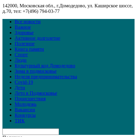
142000, Московская обл., г.Домодедово, ул. Каширское шоссе,
д.70, тел: +7(496) 794-03-77
Все новости
Важное
Здоровье
Активное долголетие
Полезное
Книга памяти
Спорт
Люди
Культурный код Домодедово
Зима в подмосковье
Неделя предпринимательства
Covid-19
Дети
Лето в Подмосковье
Происшествия
Молодежь
Вакансии
Конкурсы
ТИК