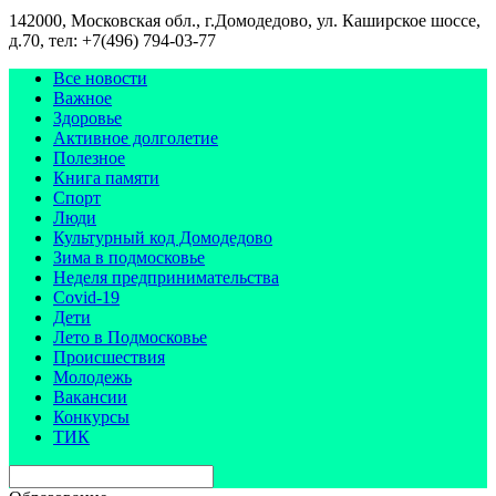
142000, Московская обл., г.Домодедово, ул. Каширское шоссе,
д.70, тел: +7(496) 794-03-77
Все новости
Важное
Здоровье
Активное долголетие
Полезное
Книга памяти
Спорт
Люди
Культурный код Домодедово
Зима в подмосковье
Неделя предпринимательства
Covid-19
Дети
Лето в Подмосковье
Происшествия
Молодежь
Вакансии
Конкурсы
ТИК