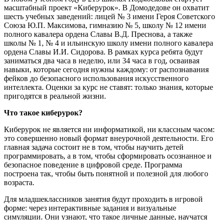
масштабный проект «Киберурок». В Домодедове он охватит
шесть учебных заведений: лицей № 3 имени Героя Советского
Союза Ю.П. Максимова, гимназию № 5, школу № 12 имени
полного кавалера ордена Славы В.Д. Преснова, а также
школы № 1, № 4 и ильинскую школу имени полного кавалера
ордена Славы И.И. Сидорова. В рамках курса ребята будут
заниматься два часа в неделю, или 34 часа в год, осваивая
навыки, которые сегодня нужны каждому: от распознавания
фейков до безопасного использования искусственного
интеллекта. Оценки за курс не ставят: только знания, которые
пригодятся в реальной жизни.
Что такое киберурок?
Киберурок не является ни информатикой, ни классным часом:
это совершенно новый формат внеурочной деятельности. Его
главная задача состоит не в том, чтобы научить детей
программировать, а в том, чтобы сформировать осознанное и
безопасное поведение в цифровой среде. Программа
построена так, чтобы быть понятной и полезной для любого
возраста.
Для младшеклассников занятия будут проходить в игровой
форме: через интерактивные задания и визуальные
симуляции. Они узнают, что такое личные данные, научатся